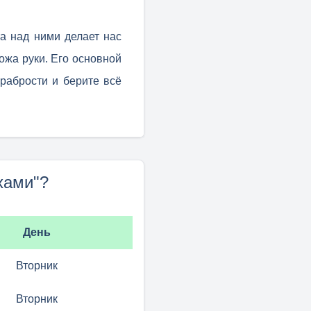
та над ними делает нас
ложа руки. Его основной
рабрости и берите всё
хами"?
День
Вторник
Вторник