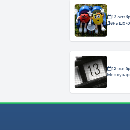
13 октяб
День шоко
13 октяб
Междунаро