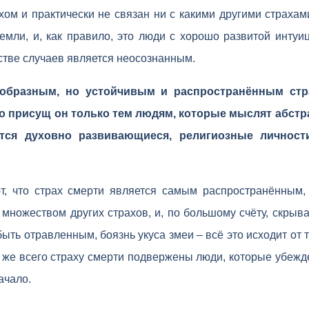
ом и практически не связан ни с какими другими страхами
мли, и, как правило, это люди с хорошо развитой интуиц
тве случаев является неосознанным.
образным, но устойчивым и распространённым стр
о присущ он только тем людям, которые мыслят абстр
тся духовно развивающиеся, религиозные личност
т, что страх смерти является самым распространённым, 
 множеством других страхов, и, по большому счёту, скрыва
быть отравленным, боязнь укуса змеи – всё это исходит от т
 же всего страху смерти подвержены люди, которые убежде
ачало.