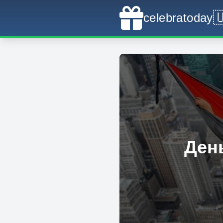

celebratoday
Ден