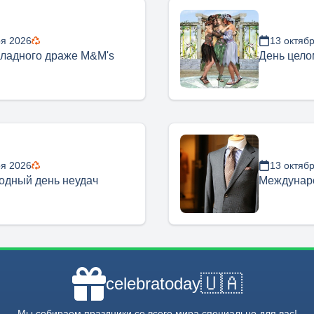
ря 2026
13 октяб
ладного драже M&M's
День цело
ря 2026
13 октяб
дный день неудач
Междунар
🇺🇦
celebratoday
Мы собираем праздники со всего мира специально для вас!