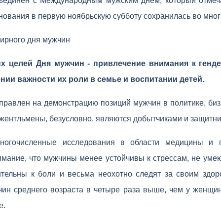
ъединен с Международным мужским днем, который отмеча
нования в первую ноябрьскую субботу сохранилась во многи
ирного дня мужчин
х целей Дня мужчин - привлечение внимания к генд
нии важности их роли в семье и воспитании детей.
правлен на демонстрацию позиций мужчин в политике, биз
жентльмены, безусловно, являются добытчиками и защитни
ногочисленные исследования в области медицины и п
имание, что мужчины менее устойчивы к стрессам, не уме
ительны к боли и весьма неохотно следят за своим здоро
чин среднего возраста в четыре раза выше, чем у женщин
е.