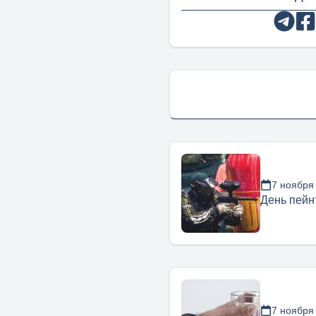
7 ноября
День пейн
7 ноября