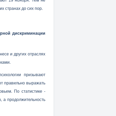
ют 19 ноября. Тем не
х странах до сих пор.
ерной дискриминации
несе и других отраслях
ками.
сихологии призывают
ют правильно выражать
вьем. По статистике -
, а продолжительность