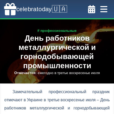
🇺🇦
celebratoday
# профессиональные
День работников
металлургической и
горнодобывающей
промышленности
Отмечается
:
ежегодно в третье воскресенье июля
Замечательный профессиональный праздник
отмечают в Украине в третье воскресенье июля – День
работников металлургической и горнодобывающей