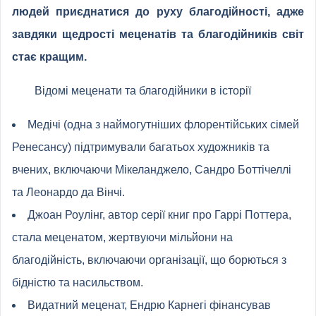
людей приєднатися до руху благодійності, адже
завдяки щедрості меценатів та благодійників світ
стає кращим.
Відомі меценати та благодійники в історії
Медічі (одна з наймогутніших флорентійських сімей
Ренесансу) підтримували багатьох художників та
вчених, включаючи Мікеланджело, Сандро Боттічеллі
та Леонардо да Вінчі.
Джоан Роулінг, автор серії книг про Гаррі Поттера,
стала меценатом, жертвуючи мільйони на
благодійність, включаючи організації, що борються з
бідністю та насильством.
Видатний меценат, Ендрю Карнегі фінансував