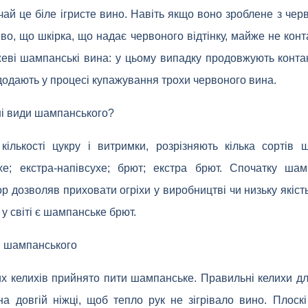
ай це біле ігристе вино. Навіть якщо воно зроблене з черв
о, що шкірка, що надає червоного відтінку, майже не конт
еві шампанські вина: у цьому випадку продовжують конта
додають у процесі купажування трохи червоного вина.
ні види шампанського?
кількості цукру і витримки, розрізняють кілька сортів 
ухе; екстра-напівсухе; брют; екстра брют. Спочатку ша
ор дозволяв приховати огріхи у виробництві чи низьку якіст
 світі є шампанське брют.
 шампанського
ких келихів прийнято пити шампанське. Правильні келихи 
а довгій ніжці, щоб тепло рук не зігрівало вино. Плоск