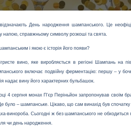
відзначають День народження шампанського. Це неофіц
у напою, справжньому символу розкоші та свята.
ампанським і якою є історія його появи?
гристе вино, яке виробляється в регіоні Шампань на пів
анського включає подвійну ферментацію: першу – у бочк
я надає вину його характерних бульбашок.
оці 4 серпня монах П'єр Періньйон запропонував своїм бр
 Це було – шампанське. Цікаво, що сам винахід був спочатк
аха-винороба. Сьогодні ж без шампанського не обходиться 
ілля чи день народження.