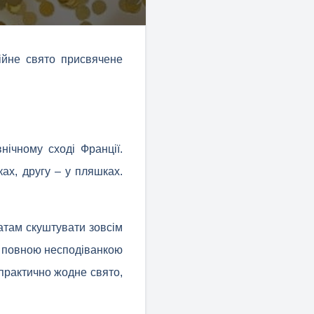
ійне свято присвячене
нічному сході Франції.
ах, другу – у пляшках.
атам скуштувати зовсім
у повною несподіванкою
практично жодне свято,