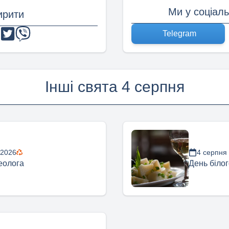
Ми у соціал
рити
Telegram
Інші свята 4 серпня
 2026
4 серпня
еолога
День біло