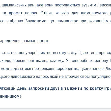
х шампанських вин, але вони поступаються вузьким і високи
и та аромат напою. Стінки келихів для шампанського 
лося від них. Зауважимо, що шампанське при вживанні м
народження шампанського
 стає все популярнішим по всьому світу. Цього дня проводя
 заходи, присвячені шампанському. У виноробнях регіон
де можна дізнатися про тонкощі виробництва цього напою. Лю
ього дивовижного напою, який не втрачає своєї популярност
тковий день запросити друзів та вжити по ковтку ігр
менинником!