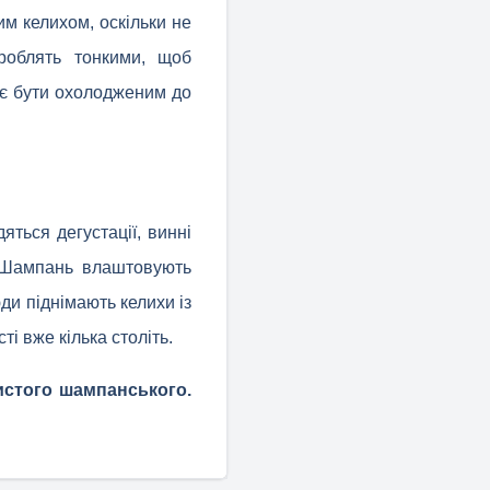
м келихом, оскільки не
роблять тонкими, щоб
ає бути охолодженим до
ться дегустації, винні
у Шампань влаштовують
ди піднімають келихи із
і вже кілька століть.
истого шампанського.