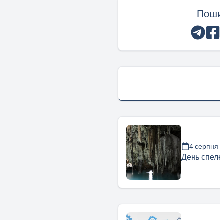
Поши
4 серпня
День спел