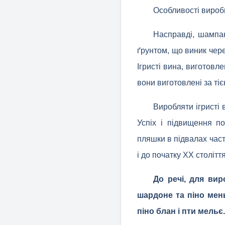
Особливості виро
Насправді, шампан
ґрунтом, що виник чере
Ігристі вина, виготов
вони виготовлені за ті
Виробляти ігристі 
Успіх і підвищення п
пляшки в підвалах част
і до початку XX століт
До речі, для ви
шардоне та піно мень
піно блан і пти мельє.