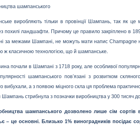
бництва шампанського
ське виробляють тільки в провінції Шампань, так як це м
з похилі ландшафти. Причому це правило закріплено в 1891 
лені за межами Шампані, не можуть мати напис Champagne на
єю ж класичною технологією, що й шампанське.
вина почали в Шампані з 1718 року, але особливої ​​популярн
опулярності шампанського пов'язані з розвитком скляног
о вибухали, а з появою міцного скла ця проблема практично
тя Шампань стрибнула з позначки виробництва у 300 тисяч д
робництва шампанського дозволено лише сім сортів в
є – це основні. Близько 1% виноградників посідає сор