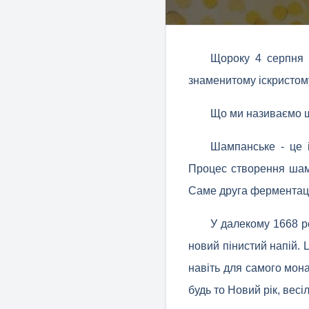
Щороку 4 серпня 
знаменитому іскристом
Що ми називаємо ш
Шампанське - це і
Процес створення шамп
Саме друга ферментаці
У далекому 1668 р
новий пінистий напій.
навіть для самого мон
будь то Новий рік, вес