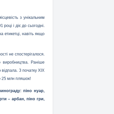
ісцевість з унікальним
році і діє до сьогодні.
 етикетці, навіть якщо
ості не спостерігалося.
о виробництва. Раніше
 відпала. З початку XIX
о 25 млн пляшок!
инограду: піно нуар,
ти – арбан, піно гри,