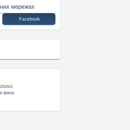
ьних мережах
Facebook
 2026
го вина