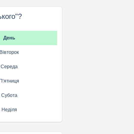
кого"?
День
Вівторок
Середа
П'ятниця
Субота
Неділя