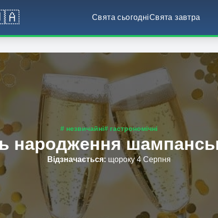
🇦
Свята сьогодні
Свята завтра
# незвичайні
# гастрономічні
ь народження шампансь
Відзначається
:
щороку 4 Серпня