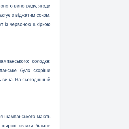
оного винограду, ягоди
актує з віджатим соком.
кт із червоною шкіркою
шампанського: солодке;
мпанське було скоріше
ь вина. На сьогоднішній
для шампанського мають
і широкі келихи більше