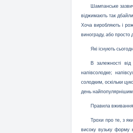
Шампанське зазвич
віджимають так дбайлив
Хоча виробляють і рож
винограду, або просто 
Які існують сьогод
В залежності від 
напівсолодке; напівс
солодким, оскільки цук
день найпопулярнішим у
Правила вживання
Трохи про те, з я
високу вузьку форму н