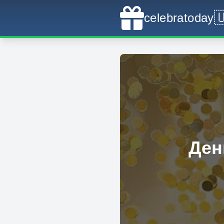

celebratoday
Ден