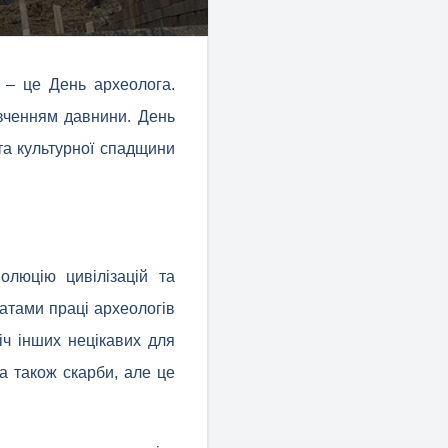
 – це День археолога.
ивченням давнини. День
та культурної спадщини
олюцію цивілізацій та
татами праці археологів
іч інших нецікавих для
 а також скарби, але це