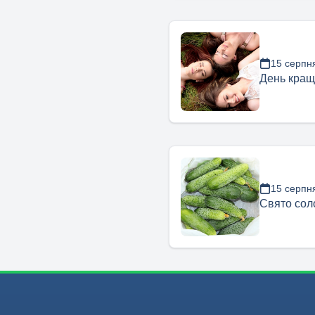
15 серпн
День кращ
15 серпн
Свято соло