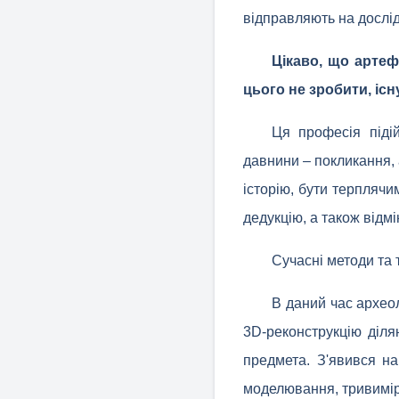
відправляють на дослід
Цікаво, що арте
цього не зробити, іс
Ця професія піді
давнини – покликання,
історію, бути терплячи
дедукцію, а також відмі
Сучасні методи та т
В даний час архео
3D-реконструкцію діля
предмета. З'явився на
моделювання, тривимірн