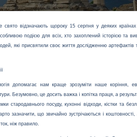
е свято відзначають щороку 15 серпня у деяких країнах
собливою подією для всіх, хто захоплений історією та в
дей, які присвятили своє життя дослідженню артефактів 
ії
логія допомагає нам краще зрозуміти наше коріння, ев
тури. Безумовно, це досить важка і копітка праця, а резуль
мки стародавнього посуду, кухонні відходи, кістки та безл
арто зазначити, що звичайно зустрічаються і коштовності,
ок, ніж правило.