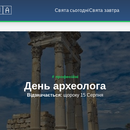
🇦
Свята сьогодні
Свята завтра
# професійні
День археолога
Відзначається
:
щороку 15 Серпня