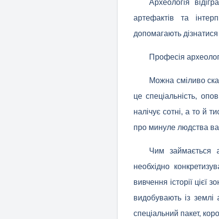
Археологія відігр
артефактів та інтер
допомагають дізнатися б
Професія археоло
Можна сміливо сказ
це спеціальність, опо
налічує сотні, а то й 
про минуле людства ва
Чим займається а
необхідно конкретизув
вивчення історії цієї 
видобувають із землі 
спеціальний пакет, коро