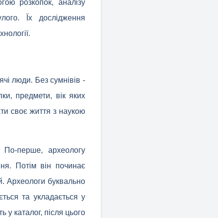
огою розкопок, аналізу
лого. Їх дослідження
хнології.
чі люди. Без сумнівів -
ки, предмети, вік яких
ати своє життя з наукою
 По-перше, археологу
ння. Потім він починає
ий. Археологи буквально
ється та укладається у
ь у каталог, після цього