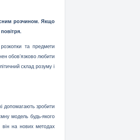
сним розчином. Якщо
 повітря.
 розкопки та предмети
нен обов'язково любити
літичний склад розуму і
кі допомагають зробити
ємну модель будь-якого
я він на нових методах