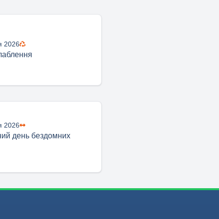
я 2026
лаблення
я 2026
ий день бездомних