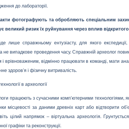
ження до лабораторії.
факти фотографують та обробляють спеціальним захи
нує великий ризик їх руйнування через вплив відкритого
йде лише справжньому ентузіасту, для якого експедиції,
 а не випадкове проведення часу. Справжній археолог пови
м і врівноваженим, відмінно працювати в команді, мати ана
нне здоров'я і фізичну витривалість.
ехнології в археології
логи працюють з сучасними комп'ютерними технологіями, я
нки місцевості за даними древніх карт або відтворити об'
віть цілий напрямок – віртуальна археологія. Ґрунтуєтьс
ої графіки та реконструкції.