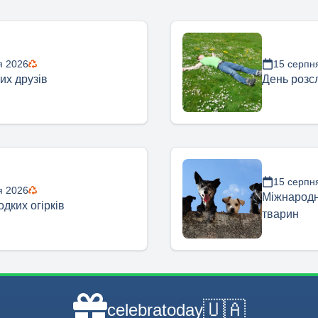
я 2026
15 серпн
их друзів
День розс
15 серпн
я 2026
Міжнародн
дких огірків
тварин
🇺🇦
celebratoday