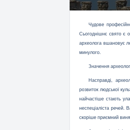
Чудове професійн
Сьогоднішнє свято є о
археолога вшановує лю
минулого.
Значення археолог
Насправді, архео
розвиток людської куль
найчастіше стають ула
неспеціаліста речей. В
скоріше приємний винят