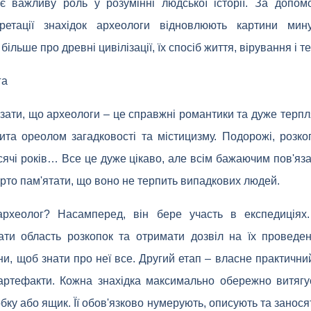
ає важливу роль у розумінні людської історії. За допом
претації знахідок археологи відновлюють картини мину
ільше про древні цивілізації, їх спосіб життя, вірування і те
га
ати, що археологи – це справжні романтики та дуже терпля
вита ореолом загадковості та містицизму. Подорожі, розкоп
тисячі років… Все це дуже цікаво, але всім бажаючим пов'яз
рто пам'ятати, що воно не терпить випадкових людей.
рхеолог? Насамперед, він бере участь в експедиціях.
ати область розкопок та отримати дозвіл на їх проведе
зони, щоб знати про неї все. Другий етап – власне практичн
артефакти. Кожна знахідка максимально обережно витягу
бку або ящик. Її обов'язково нумерують, описують та заносят