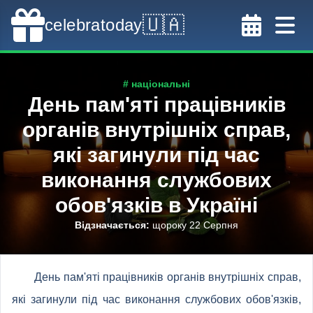
🇺🇦
celebratoday
# національні
День пам'яті працівників
органів внутрішніх справ,
які загинули під час
виконання службових
обов'язків в Україні
Відзначається
:
щороку 22 Серпня
День пам'яті працівників органів внутрішніх справ,
які загинули під час виконання службових обов'язків,