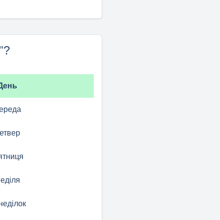
"?
День
ереда
етвер
ятниця
еділя
неділок