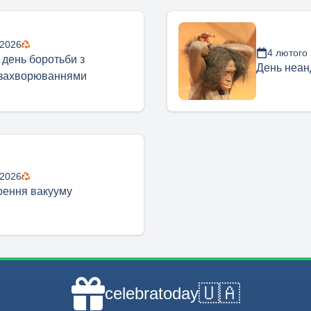
 2026
4 лютого
 день боротьби з
День неан
 захворюваннями
 2026
рення вакууму
🇺🇦
celebratoday