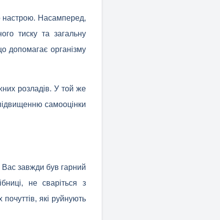
о настрою. Насамперед,
ного тиску та загальну
 що допомагає організму
жних розладів. У той же
 підвищенню самооцінки
у Вас завжди був гарний
бниці, не сваріться з
почуттів, які руйнують