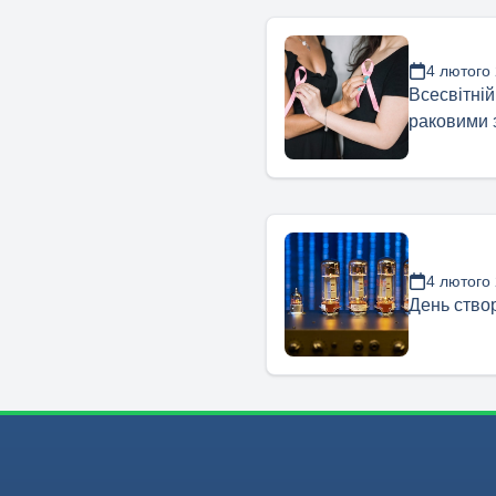
4 лютого
Всесвітній
раковими
4 лютого
День ство