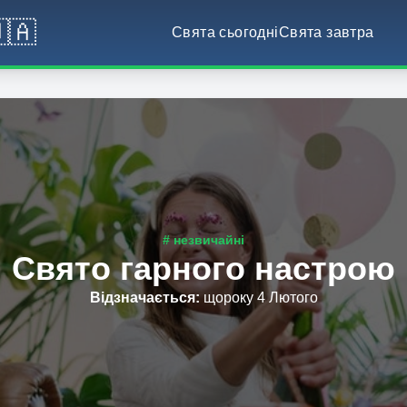
🇦
Свята сьогодні
Свята завтра
# незвичайні
Свято гарного настрою
Відзначається
:
щороку 4 Лютого