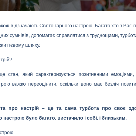
кож відзначають Свято гарного настрою. Багато хто з Вас 
дних сумнівів, допомагає справлятися з труднощами, турбот
 життєвому шляху.
стрій?
 це стан, який характеризується позитивними емоціями, 
трою важко переоцінити, оскільки воно має безліч позит
ота про настрій – це та сама турбота про своє здо
 настрою було багато, вистачило і собі, і близьким.
астрою