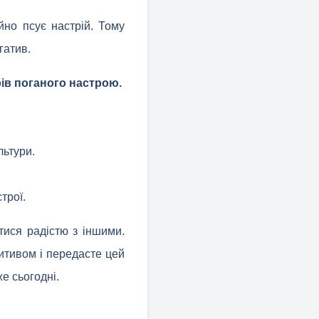
йно псує настрій. Тому
гатив.
рів поганого настрою.
льтури.
трої.
тися радістю з іншими.
итивом і передасте цей
е сьогодні.