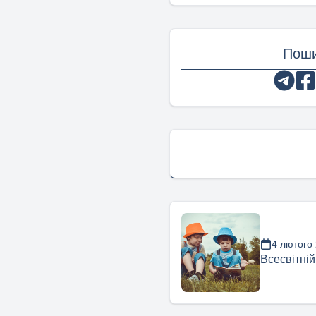
Поши
4 лютого
Всесвітній