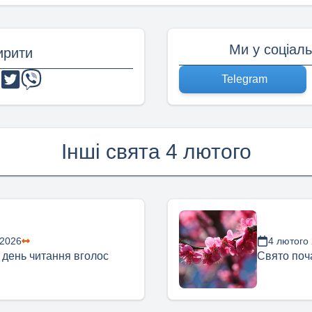
Ми у соціал
рити
Telegram
Інші свята 4 лютого
 2026
4 лютого
 день читання вголос
Свято поч