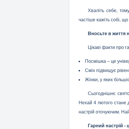
Хваліть себе, том
частіше кажіть собі, щ
Вносьте в життя 
Цікаві факти про г
Посмішка – це уніве
Сміх підвищує рівен
Жінки, у яких більші
Сьогоднішнє свято
Нехай 4 лютого стане 
настрій оточуючим. Най
Гарний настрій - 