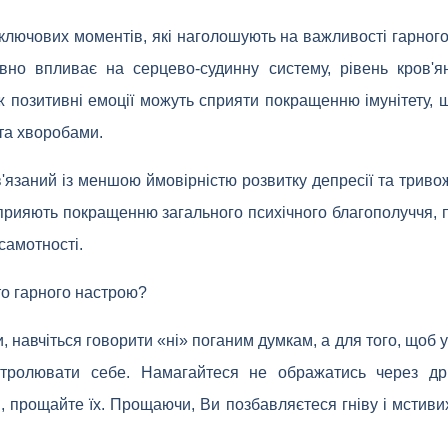
 ключових моментів, які наголошують на важливості гарног
вно впливає на серцево-судинну систему, рівень кров'я
ож позитивні емоції можуть сприяти покращенню імунітету,
та хворобами.
'язаний із меншою ймовірністю розвитку депресії та триво
 сприяють покращенню загального психічного благополуччя,
самотності.
то гарного настрою?
, навчіться говорити «ні» поганим думкам, а для того, щоб 
онтролювати себе. Намагайтеся не ображатись через дрі
 прощайте їх. Прощаючи, Ви позбавляєтеся гніву і мстивих 
.