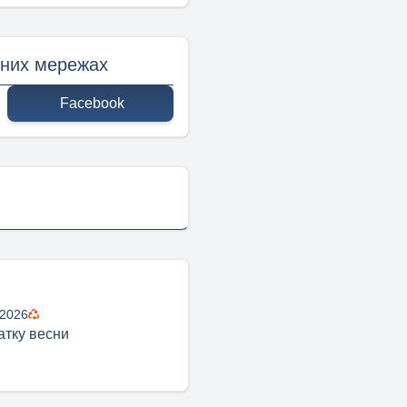
ьних мережах
Facebook
 2026
атку весни