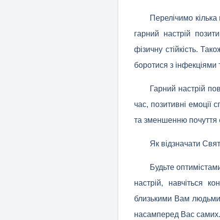
Перелічимо кілька
гарний настрій позити
фізичну стійкість. Так
боротися з інфекціями 
Гарний настрій пов
час, позитивні емоції
та зменшенню почуття 
Як відзначати Свя
Будьте оптимістами
настрій, навчіться к
близькими Вам людьми,
насамперед Вас самих