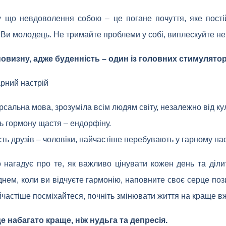
у що невдоволення собою – це погане почуття, яке пості
о Ви молодець. Не тримайте проблеми у собі, виплескуйте не
новизну, адже буденність – один із головних стимулято
арний настрій
рсальна мова, зрозуміла всім людям світу, незалежно від ку
ь гормону щастя – ендорфіну.
сть друзів – чоловіки, найчастіше перебувають у гарному нас
 нагадує про те, як важливо цінувати кожен день та діли
днем, коли ви відчуєте гармонію, наповните своє серце поз
частіше посміхайтеся, почніть змінювати життя на краще вж
це набагато краще, ніж нудьга та депресія.