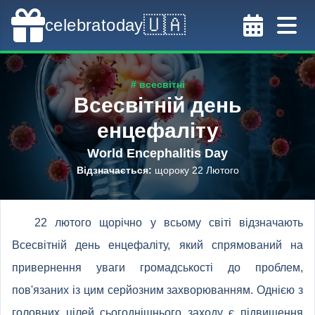
🇺🇦
celebratoday
# всесвітні
Всесвітній день
енцефаліту
World Encephalitis Day
Відзначається
:
щороку 22 Лютого
22 лютого щорічно у всьому світі відзначають
Всесвітній день енцефаліту, який спрямований на
привернення уваги громадськості до проблем,
пов'язаних із цим серйозним захворюванням. Однією з
головних цілей сьогоднішнього заходу є підвищення