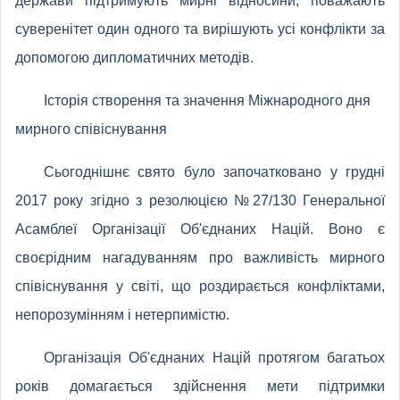
держави підтримують мирні відносини, поважають
суверенітет один одного та вирішують усі конфлікти за
допомогою дипломатичних методів.
Історія створення та значення Міжнародного дня
мирного співіснування
Сьогоднішнє свято було започатковано у грудні
2017 року згідно з резолюцією №27/130 Генеральної
Асамблеї Організації Об'єднаних Націй. Воно є
своєрідним нагадуванням про важливість мирного
співіснування у світі, що роздирається конфліктами,
непорозумінням і нетерпимістю.
Організація Об'єднаних Націй протягом багатьох
років домагається здійснення мети підтримки