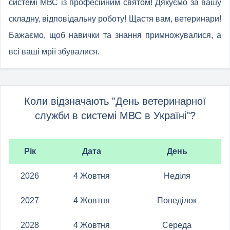
системі МВС із професійним святом! Дякуємо за вашу
складну, відповідальну роботу! Щастя вам, ветеринари!
Бажаємо, щоб навички та знання примножувалися, а
всі ваші мрії збувалися.
Коли відзначають "День ветеринарної
служби в системі МВС в Україні"?
Рік
Дата
День
2026
4 Жовтня
Неділя
2027
4 Жовтня
Понеділок
2028
4 Жовтня
Середа