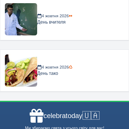
4 жовтня 2026
День вчителя
4 жовтня 2026
День тако
🇺🇦
celebratoday
Ми збираємо свята з усього світу для вас!