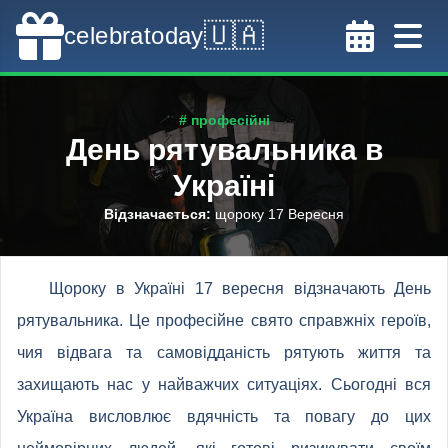
🇺🇦
celebratoday
# професійні
День рятувальника в
Україні
Відзначається
:
щороку 17 Вересня
Щороку в Україні 17 вересня відзначають День
рятувальника. Це професійне свято справжніх героїв,
чия відвага та самовідданість рятують життя та
захищають нас у найважчих ситуаціях. Сьогодні вся
Україна висловлює вдячність та повагу до цих