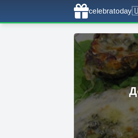

celebratoday
Д