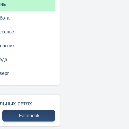
ень
бота
есенье
ельник
еда
верг
льных сетях
Facebook