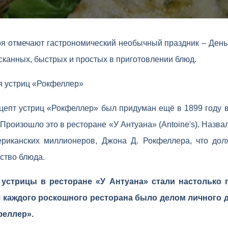
ря отмечают гастрономический необычный праздник – День
сканных, быстрых и простых в приготовлении блюд.
я устриц «Рокфеллер»
ецепт устриц «Рокфеллер» был придуман ещё в 1899 году 
Произошло это в ресторане «У Антуана» (Antoine's). Назва
риканских миллионеров, Джона Д. Рокфеллера, что дол
ство блюда.
устрицы в ресторане «У Антуана» стали настолько
ля каждого роскошного ресторана было делом личного 
феллер».