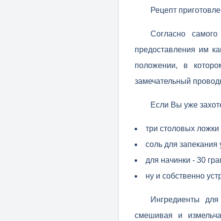
Рецепт приготовле
Согласно самого
предоставления им как
положении, в которо
замечательный проводн
Если Вы уже захот
три столовых ложки
соль для запекания 
для начинки - 30 гр
ну и собственно устр
Ингредиенты для
смешивая и измельча