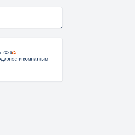
я 2026
одарности комнатным
м