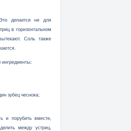
 Это делается не для
стриц в горизонтальном
вытекают. Соль также
каются.
е ингредиенты:
дин зубец чеснока;
ь и порубить вместе,
делить между устриц,