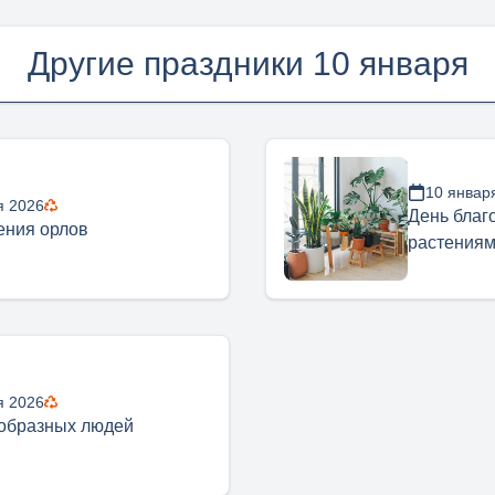
Другие праздники 10 января
10 январ
я 2026
День благ
ения орлов
растения
я 2026
образных людей