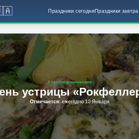
🇦
Праздники сегодня
Праздники завтра
# гастрономические
ень устрицы «Рокфелле
Отмечается
:
ежегодно 10 Января