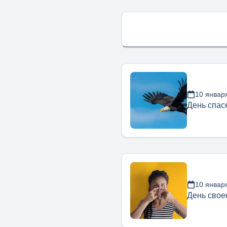
10 январ
День спас
10 январ
День свое