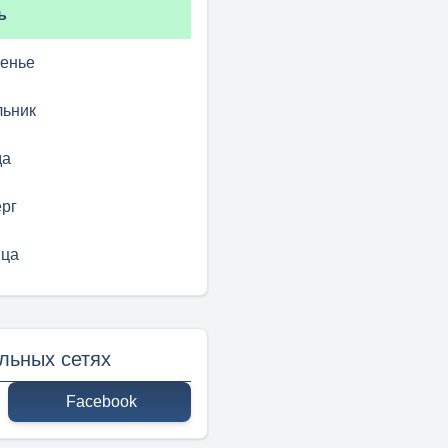
ь
сенье
льник
да
рг
ица
льных сетях
Facebook