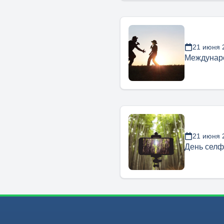
21 июня 
Междунар
21 июня 
День сел