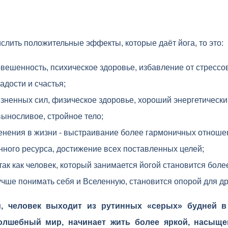
ислить положительные эффекты, которые даёт йога, то это:
овешенность, психическое здоровье, избавление от стрессо
адости и счастья;
зненных сил, физическое здоровье, хороший энергетически
выносливое, стройное тело;
нения в жизни - выстраивание более гармоничных отноше
ного ресурса, достижение всех поставленных целей;
так как человек, который занимается йогой становится бол
учше понимать себя и Вселенную, становится опорой для др
й, человек выходит из рутинных «серых» будней 
олшебный мир, начинает жить более яркой, насыщ