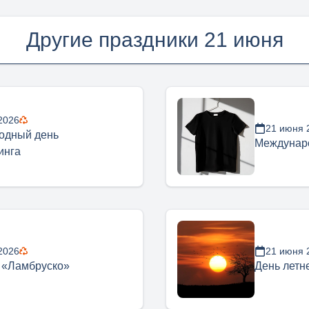
Другие праздники 21 июня
2026
21 июня 
одный день
Междунар
инга
2026
21 июня 
 «Ламбруско»
День летн