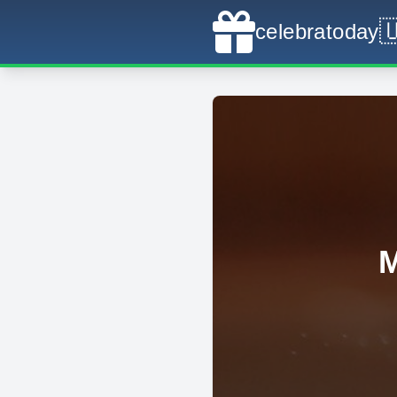

celebratoday
М