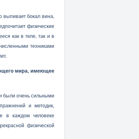
о выпивает бокал вина,
редпочитает физические
ся как в теле, так и в
есчисленными техниками
ет.
ающего мира, имеющее
ки были очень сильными
пражнений и методик,
ые в каждом человеке
рекрасной физической