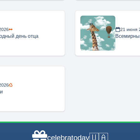
2026
21 июня 
одный день отца
Всемирны
2026
фи
🇺🇦
celebratoday