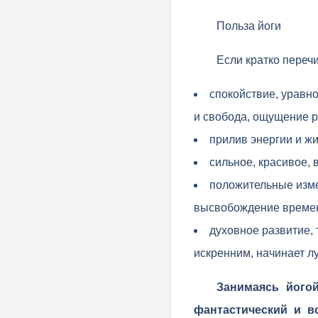
Польза йоги
Если кратко переч
спокойствие, уравн
и свобода, ощущение р
прилив энергии и жи
сильное, красивое, 
положительные изме
высвобождение времен
духовное развитие, 
искренним, начинает л
Занимаясь його
фантастический и в