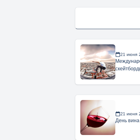
21 июня 
Междунар
скейтборд
21 июня 
День вина