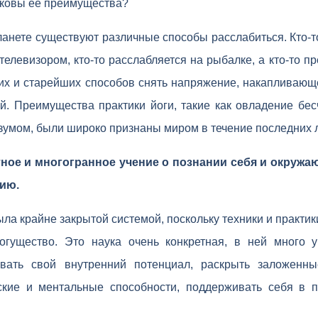
каковы ее преимущества?
ланете существуют различные способы расслабиться. Кто-т
 телевизором, кто-то расслабляется на рыбалке, а кто-то п
их и старейших способов снять напряжение, накапливающее
ой. Преимущества практики йоги, такие как овладение б
зумом, были широко признаны миром в течение последних л
тное и многогранное учение о познании себя и окруж
ию.
ыла крайне закрытой системой, поскольку техники и практи
огущество. Это наука очень конкретная, в ней много у
вать свой внутренний потенциал, раскрыть заложенн
ские и ментальные способности, поддерживать себя в п