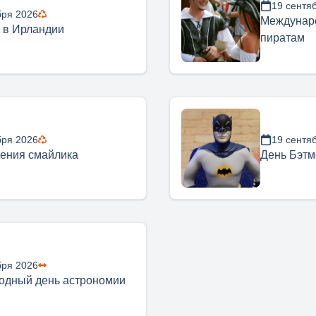
19 сентя
бря 2026
Междунар
 в Ирландии
пиратам
бря 2026
19 сентя
ения смайлика
День Бэтм
бря 2026
одный день астрономии