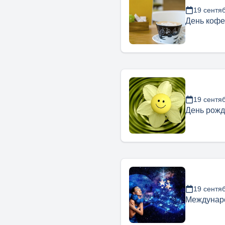
19 сентя
День кофе
19 сентя
День рожд
19 сентя
Междунар