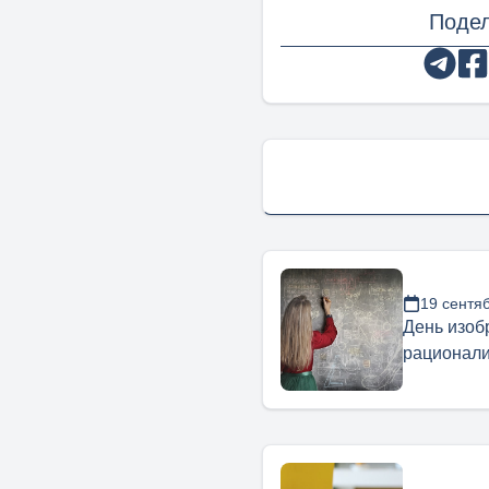
Подел
19 сентя
День изоб
рационали