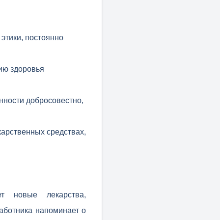
этики, постоянно
ию здоровья
нности добросовестно,
арственных средствах,
ет новые лекарства,
работника напоминает о