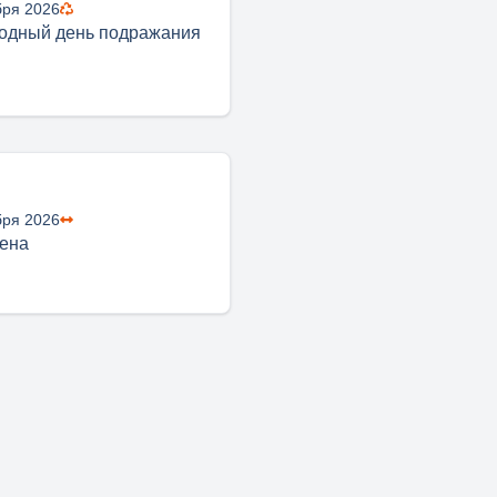
бря 2026
одный день подражания
бря 2026
ена