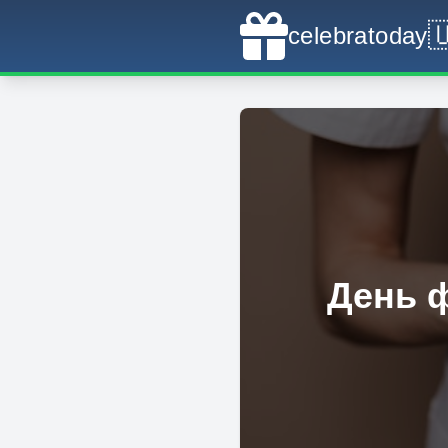

celebratoday
День 