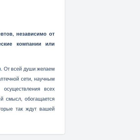
втов, независимо от
еские компании или
. От всей души желаем
птечной сети, научным
, осуществления всех
ый смысл, обогащается
торые так ждут вашей