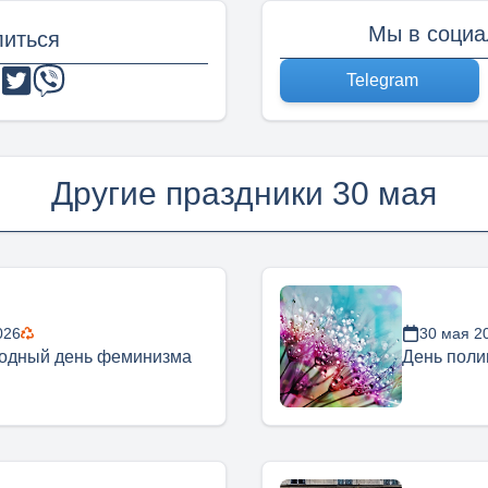
Мы в социа
иться
Telegram
Другие праздники 30 мая
026
30 мая 2
одный день феминизма
День поли