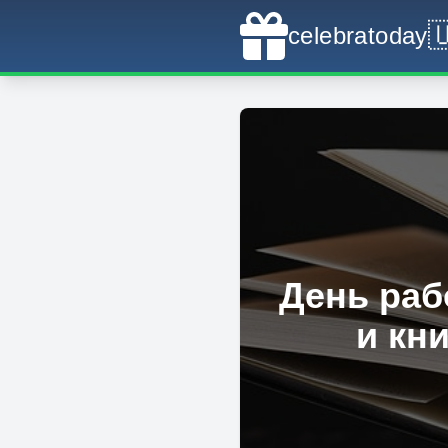

celebratoday
День раб
и кн