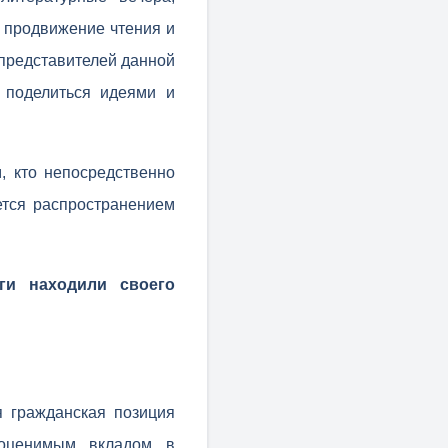
а продвижение чтения и
представителей данной
 поделиться идеями и
м, кто непосредственно
ается распространением
ги находили своего
я гражданская позиция
неоценимым вкладом в