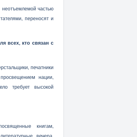
я неотъемлемой частью
тателями, переносят и
я всех, кто связан с
ерстальщики, печатники
 просвещением нации,
ело требует высокой
посвященные книгам,
литературные вечера,