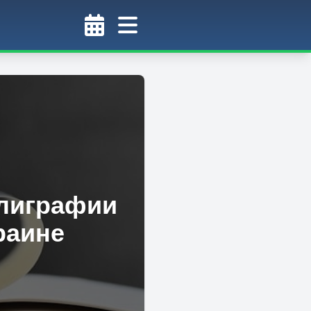
олиграфии
раине