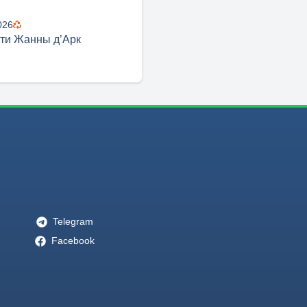
026
ти Жанны д’Арк
Telegram
Facebook