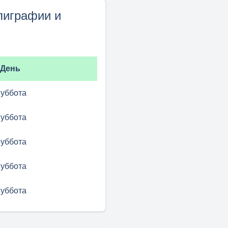
лиграфии и
День
уббота
уббота
уббота
уббота
уббота