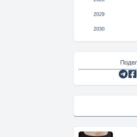
2029
2030
Подел