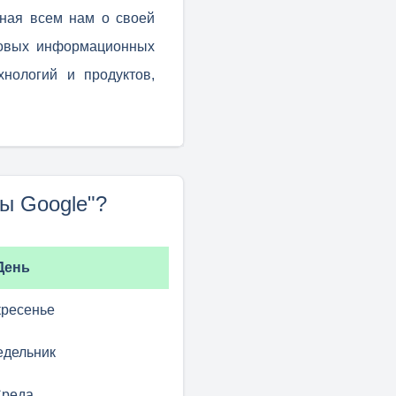
иная всем нам о своей
ровых информационных
хнологий и продуктов,
ы Google"?
День
кресенье
едельник
реда