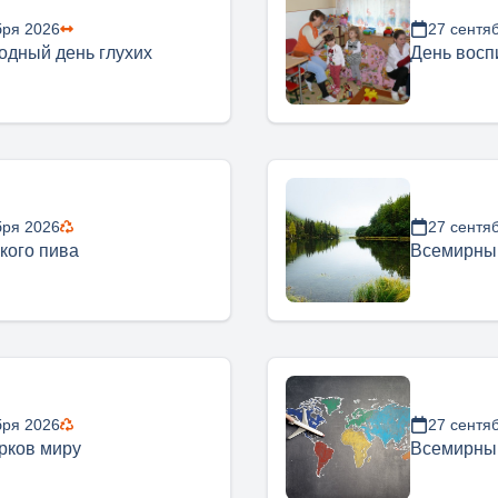
бря 2026
27 сентя
дный день глухих
День восп
бря 2026
27 сентя
кого пива
Всемирный
бря 2026
27 сентя
рков миру
Всемирный