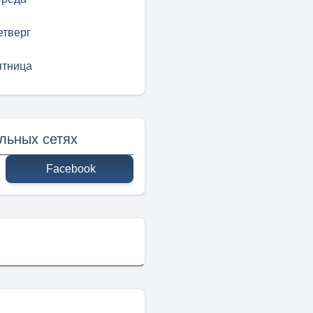
етверг
ятница
льных сетях
Facebook