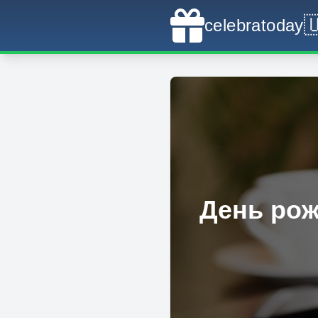

celebratoday
День рож