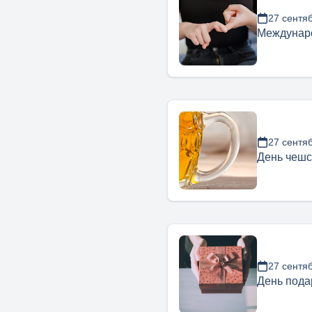
27 сентя
Междунаро
27 сентя
День чешс
27 сентя
День пода