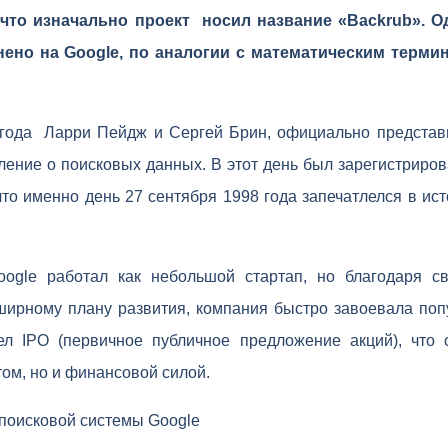
что изначально проект носил название «Backrub». Од
ено на Google, по аналогии с математическим термин
 года Ларри Пейдж и Сергей Брин, официально представ
ение о поисковых данных. В этот день был зарегистриров
что именно день 27 сентября 1998 года запечатлелся в ист
ogle работал как небольшой стартап, но благодаря с
ширному плану развития, компания быстро завоевала поп
л IPO (первичное публичное предложение акций), что 
том, но и финансовой силой.
поисковой системы Google