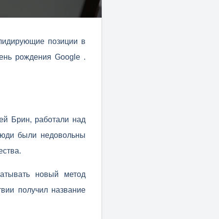
 лидирующие позиции в
ень рождения Google .
ей Брин, работали над
люди были недовольны
ества.
атывать новый метод
твии получил название