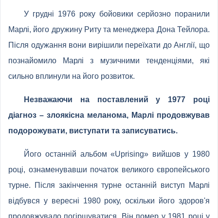
У грудні 1976 року бойовики серйозно поранили
Марлі, його дружину Риту та менеджера Дона Тейлора.
Після одужання вони вирішили переїхати до Англії, що
познайомило Марлі з музичними тенденціями, які
сильно вплинули на його розвиток.
Незважаючи на поставлений у 1977 році
діагноз – злоякісна меланома, Марлі продовжував
подорожувати, виступати та записуватись.
Його останній альбом «Uprising» вийшов у 1980
році, ознаменувавши початок великого європейського
турне. Після закінчення турне останній виступ Марлі
відбувся у вересні 1980 року, оскільки його здоров'я
продовжувало погіршуватися. Він помер у 1981 році у