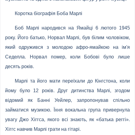
Коротка біографія Боба Марлі
Боб Марлі народився на Ямайці 6 лютого 1945
року. Його батько, Норвал Марлі, був білим чоловіком,
який одружився з молодою афро-ямайкою на ім'я
Седелла. Норвал помер, коли Бобові було лише
десять років.
Марлі та його мати переїхали до Кінгстона, коли
йому було 12 років. Друг дитинства Марлі, згодом
відомий як Банні Уейлер, запропонував спільно
займатися музикою. Їхня вокальна група привернула
увагу Джо Хіггса, якого всі знають, як «батька реггі».
Хіггс навчив Марлі грати на гітарі.