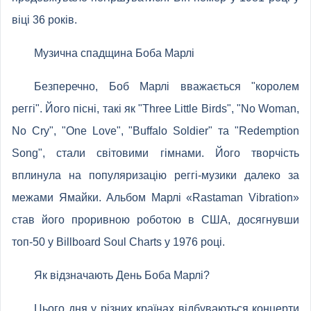
віці 36 років.
Музична спадщина Боба Марлі
Безперечно, Боб Марлі вважається "королем
реггі". Його пісні, такі як "Three Little Birds", "No Woman,
No Cry", "One Love", "Buffalo Soldier" та "Redemption
Song", стали світовими гімнами. Його творчість
вплинула на популяризацію реггі-музики далеко за
межами Ямайки. Альбом Марлі «Rastaman Vibration»
став його проривною роботою в США, досягнувши
топ-50 у Billboard Soul Charts у 1976 році.
Як відзначають День Боба Марлі?
Цього дня у різних країнах відбуваються концерти