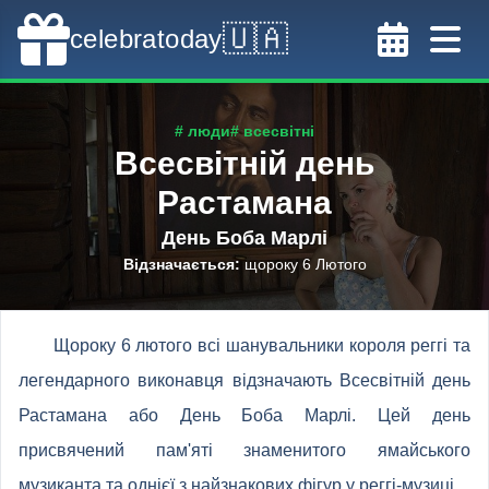
🇺🇦
celebratoday
# люди
# всесвітні
Всесвітній день
Растамана
День Боба Марлі
Відзначається
:
щороку 6 Лютого
Щороку 6 лютого всі шанувальники короля реггі та
легендарного виконавця відзначають Всесвітній день
Растамана або День Боба Марлі. Цей день
присвячений пам'яті знаменитого ямайського
музиканта та однієї з найзнакових фігур у реггі-музиці.