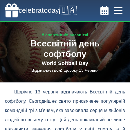
🇺🇦
celebratoday
# спортивні
# всесвітні
Всесвітній день
софтболу
World Softball Day
Відзначається
:
щороку 13 Червня
Щорічно 13 червня відзначають Всесвітній день
софтболу. Сьогоднішнє свято присвячене популярній
командній грі з м'ячем, яка завоювала серця мільйонів
людей по всьому світу. Цей день покликаний не лише
відзначити значення софтболу у світі спорту, а й