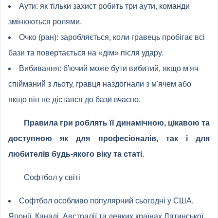
Аути: як тільки захист робить три аути, команди
змінюються ролями.
Очко (ран): заробляється, коли гравець пробігає всі
бази та повертається на «дім» після удару.
Вибивання: б'ючий може бути вибитий, якщо м'яч
спійманий з льоту, гравця наздогнали з м'ячем або
якщо він не дістався до бази вчасно.
Правила гри роблять її динамічною, цікавою та
доступною як для професіоналів, так і для
любителів будь-якого віку та статі.
Софтбол у світі
Софтбол особливо популярний сьогодні у США,
Японії, Канаді, Австралії та деяких країнах Латинської