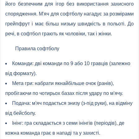
його безпечним для ігор без використання захисного
спорядження. М'яч для софтболу нагадує за розмірами
грейпфрут і має більш низьку швидкість в польоті. До
речі, в софтбол грають як чоловіки, так і жінки.
Правила софтболу
Команди: дві команди по 9 або 10 гравців (залежно
від формату).
Мета гри: набрати якнайбільше очок (ранів),
пробігаючи по чотирьох базах після удару по м'ячу.
Подача: м'яч подається знизу (з-під руки), на відміну
від бейсболу.
Інінг: гра складається з семи інінгів (періодів), де
кожна команда грає в нападі та у захисті.