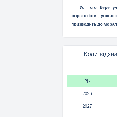
Усі, хто бере 
жорстокістю, упевне
призводить до мораль
Коли відзн
Рік
2026
2027