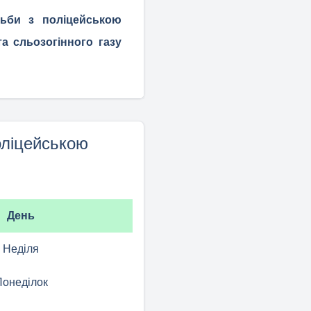
тьби з поліцейською
а сльозогінного газу
оліцейською
День
Неділя
Понеділок