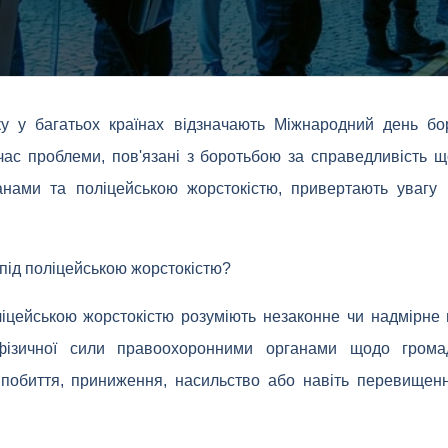
у у багатьох країнах відзначають Міжнародний день бо
час проблеми, пов'язані з боротьбою за справедливість 
нами та поліцейською жорстокістю, привертають увагу г
.
 під поліцейською жорстокістю?
ліцейською жорстокістю розуміють незаконне чи надмірне 
фізичної сили правоохоронними органами щодо гром
, побиття, приниження, насильство або навіть перевищен