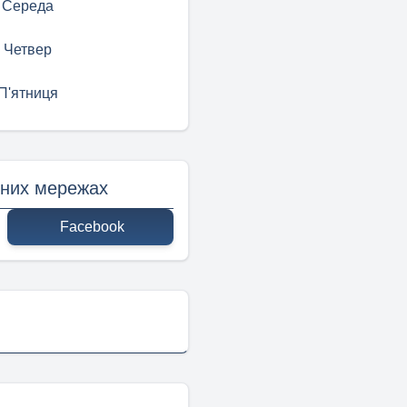
Середа
Четвер
П'ятниця
ьних мережах
Facebook