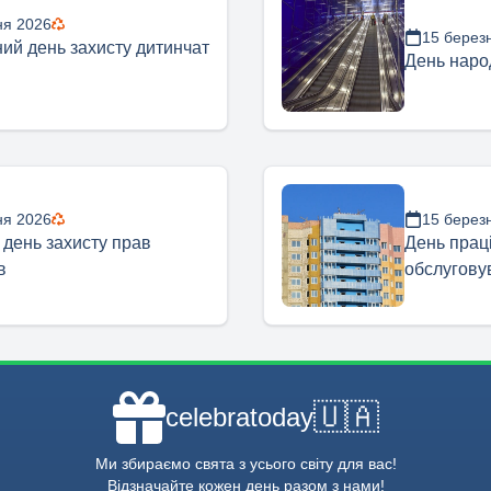
ня 2026
15 берез
ий день захисту дитинчат
День наро
ня 2026
15 берез
 день захисту прав
День прац
в
обслугову
🇺🇦
celebratoday
Ми збираємо свята з усього світу для вас!
Відзначайте кожен день разом з нами!