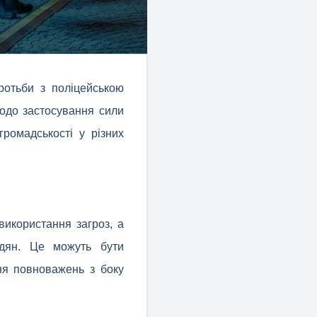
ротьби з поліцейською
щодо застосування сили
ромадськості у різних
використання загроз, а
адян. Це можуть бути
ня повноважень з боку