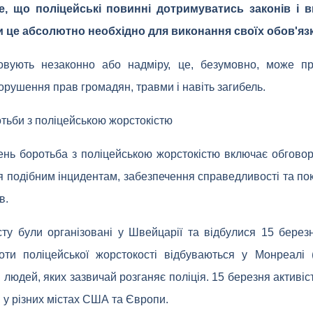
е, що поліцейські повинні дотримуватись законів і 
и це абсолютно необхідно для виконання своїх обов'язк
овують незаконно або надміру, це, безумовно, може п
орушення прав громадян, травми і навіть загибель.
тьби з поліцейською жорстокістю
ень боротьба з поліцейською жорстокістю включає обгов
я подібним інцидентам, забезпечення справедливості та пок
в.
сту були організовані у Швейцарії та відбулися 15 берез
оти поліцейської жорстокості відбуваються у Монреалі 
і людей, яких зазвичай розганяє поліція. 15 березня активі
й у різних містах США та Європи.