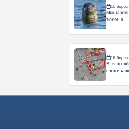
15 берез
Міжнародн
тюленів
15 берез
Всесвітній
споживачі