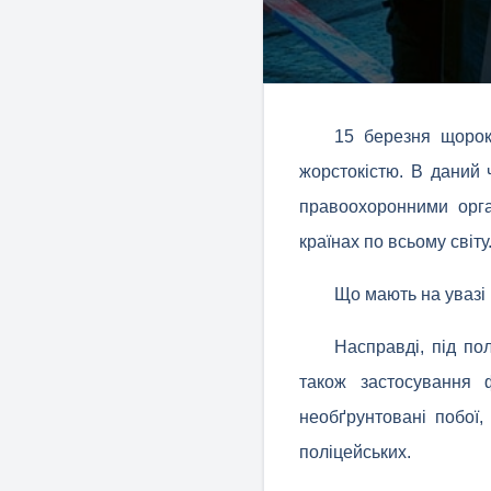
15 березня щорок
жорстокістю. В даний 
правоохоронними орга
країнах по всьому світу
Що мають на увазі
Насправді, під по
також застосування 
необґрунтовані побої
поліцейських.