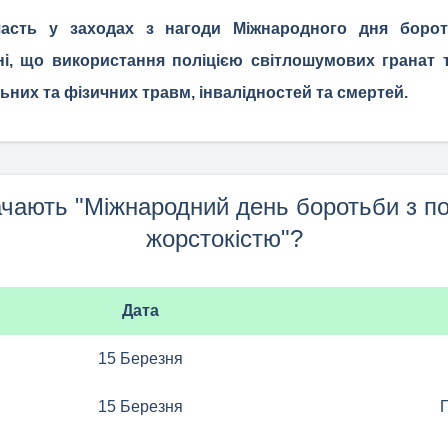
участь у заходах з нагоди Міжнародного дня боро
ні, що використання поліцією світлошумових гранат т
них та фізичних травм, інвалідностей та смертей.
ачають "Міжнародний день боротьби з п
жорстокістю"?
Дата
15 Березня
15 Березня