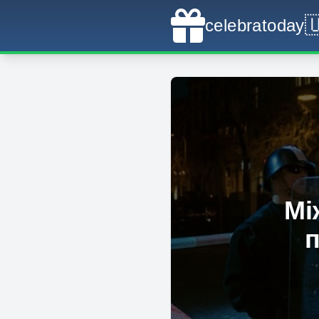

celebratoday
Мі
п