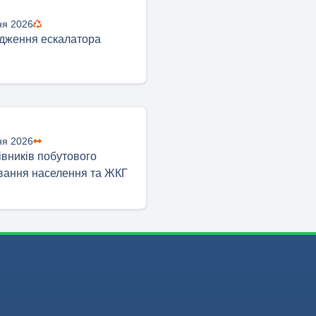
ня 2026
дження ескалатора
ня 2026
івників побутового
вання населення та ЖКГ