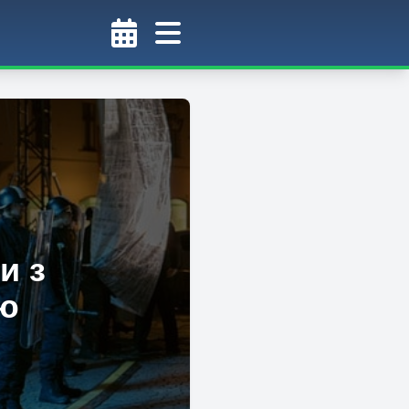
и з
тю