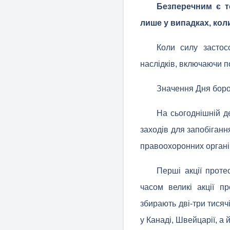
Безперечним є т
лише у випадках, кол
Коли силу застос
наслідків, включаючи п
Значення Дня боро
На сьогоднішній д
заходів для запобіганн
правоохоронних органі
Перші акції проте
часом великі акції пр
збирають дві-три тисяч
у Канаді, Швейцарії, а 