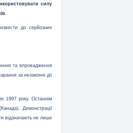
використовувати силу
ів.
ризвести до серйозних
орення та впровадження
арання за незаконні дії
ня 1997 року. Останнім
(Канада). Демонстрації
сти відзначають не лише