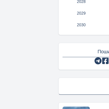
2028
2029
2030
Поши