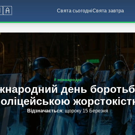
🇦
Свята сьогодні
Свята завтра
# міжнародні
жнародний день боротьб
оліцейською жорстокіс
Відзначається
:
щороку 15 Березня