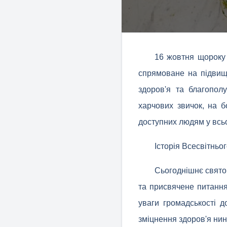
16 жовтня щороку 
спрямоване на підвищ
здоров'я та благопол
харчових звичок, на б
доступних людям у всьо
Історія Всесвітньо
Сьогоднішнє свято 
та присвячене питання
уваги громадськості 
зміцнення здоров'я нин