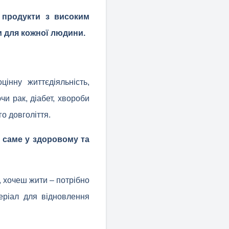
 продукти з високим
м для кожної людини.
інну життєдіяльність,
и рак, діабет, хвороби
о довголіття.
– саме у здоровому та
 хочеш жити – потрібно
еріал для відновлення