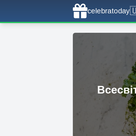

celebratoday
Всесві