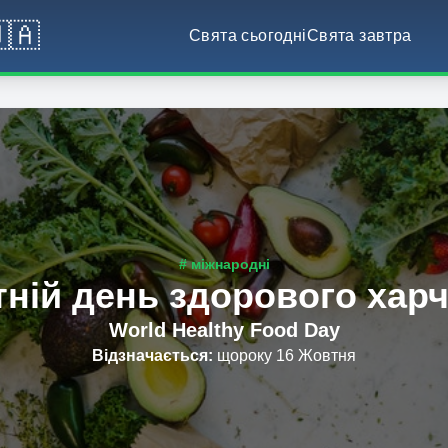
🇦
Свята сьогодні
Свята завтра
# міжнародні
тній день здорового хар
World Healthy Food Day
Відзначається
:
щороку 16 Жовтня