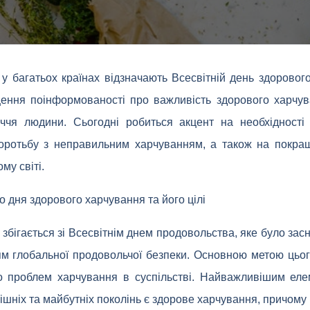
у багатьох країнах відзначають Всесвітній день здоровог
ення поінформованості про важливість здорового харчув
уччя людини. Сьогодні робиться акцент на необхідност
оротьбу з неправильним харчуванням, а також на покращ
му світі.
го дня здорового харчування та його цілі
збігається зі Всесвітнім днем ​​продовольства, яке було за
м глобальної продовольчої безпеки. Основною метою цьо
до проблем харчування в суспільстві. Найважливішим ел
ішніх та майбутніх поколінь є здорове харчування, причому 