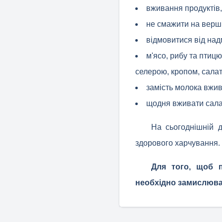
вживання продуктів, 
не смажити на вершк
відмовитися від над
м'ясо, рибу та птиц
селерою, кропом, салат
замість молока вжив
щодня вживати салат 
На сьогоднішній 
здорового харчування.
Для того, щоб п
необхідно замислюват