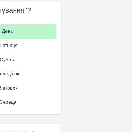
чування"?
День
П'ятниця
Субота
онеділок
Вівторок
Середа