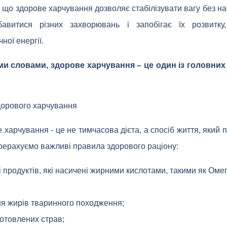
 що здорове харчування дозволяє стабілізувати вагу без н
авитися різних захворювань і запобігає їх розвитку
ної енергії.
и словами, здорове харчування – це один із головних
дорового харчування
 харчування - це не тимчасова дієта, а спосіб життя, який
ерерахуємо важливі правила здорового раціону:
і продуктів, які насичені жирними кислотами, такими як Омег
я жирів тваринного походження;
отовлених страв;