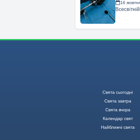
16 жовтн
Всесвітній
Свята сьогодні
Свята завтра
Свята вчора
Календар свят
Найближчі свята