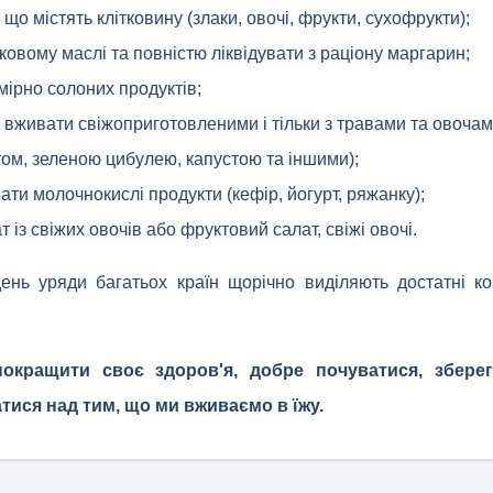
що містять клітковину (злаки, овочі, фрукти, сухофрукти);
овому маслі та повністю ліквідувати з раціону маргарин;
мірно солоних продуктів;
ю вживати свіжоприготовленими і тільки з травами та овоча
ом, зеленою цибулею, капустою та іншими);
ати молочнокислі продукти (кефір, йогурт, ряжанку);
із свіжих овочів або фруктовий салат, свіжі овочі.
день уряди багатьох країн щорічно виділяють достатні к
окращити своє здоров'я, добре почуватися, зберегт
ися над тим, що ми вживаємо в їжу.