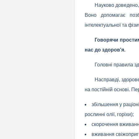
Науково доведено,
Воно допомагає позб
інтелектуальної та фізич
Говорячи простим
нас до здоров'я.
Головні правила з
Насправді, здорове
на постійній основі. П
збільшення у раціон
рослинні олії, горіхи);
скорочення вживанн
вживання свіжоприг