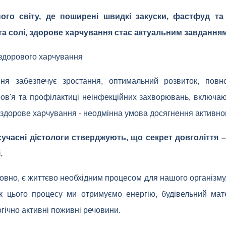
ого світу, де поширені швидкі закуски, фастфуд та
 та солі, здорове харчування стає актуальним завдання
здорового харчування
ня забезпечує зростання, оптимальний розвиток, повноц
ов'я та профілактиці неінфекційних захворювань, включаюч
ж здорове харчування - неодмінна умова досягнення активног
сучасні дієтологи стверджують, що секрет довголіття 
.
овно, є життєво необхідним процесом для нашого організму,
ок цього процесу ми отримуємо енергію, будівельний мат
огічно активні поживні речовини.