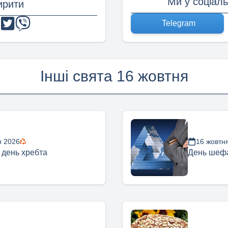
Ми у соціал
рити
Telegram
Інші свята 16 жовтня
я 2026
16 жовтн
 день хребта
День шеф