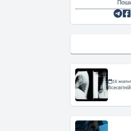
Поши
16 жовтн
Всесвітній