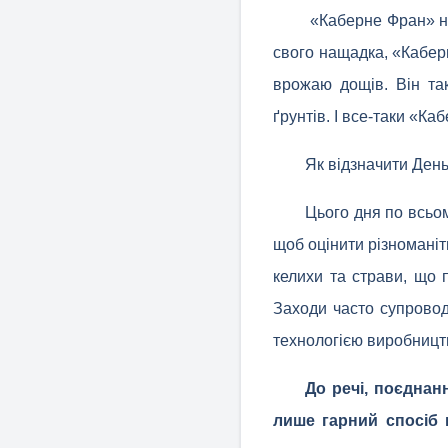
«Каберне Фран» на
свого нащадка, «Кабер
врожаю дощів. Він та
ґрунтів. І все-таки «Ка
Як відзначити Ден
Цього дня по всьом
щоб оцінити різноманіт
келихи та страви, що 
Заходи часто супровод
технологією виробництв
До речі, поєднан
лише гарний спосіб 