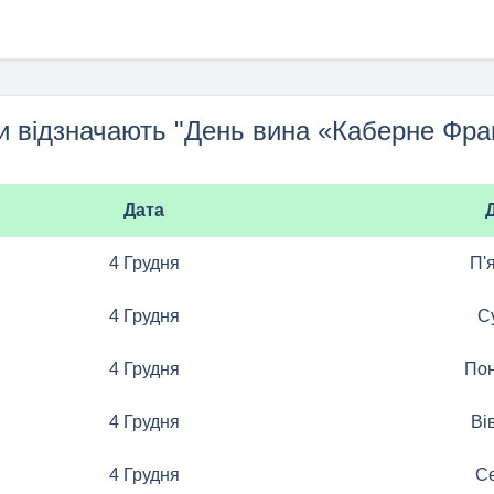
и відзначають "День вина «Каберне Фра
Дата
4 Грудня
П'
4 Грудня
С
4 Грудня
Пон
4 Грудня
Ві
4 Грудня
С