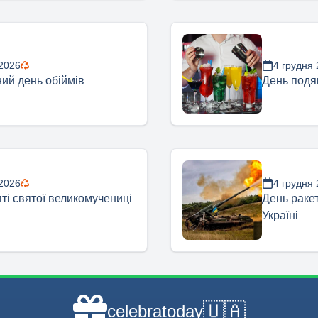
 2026
4 грудня
ий день обіймів
День подя
 2026
4 грудня
ті святої великомучениці
День ракет
Україні
🇺🇦
celebratoday