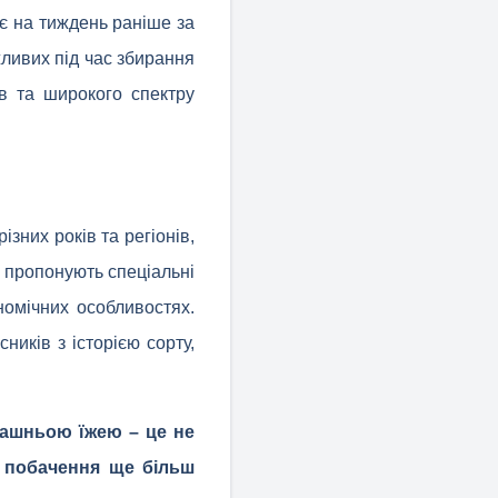
є на тиждень раніше за
ливих під час збирання
в та широкого спектру
зних років та регіонів,
и пропонують спеціальні
номічних особливостях.
иків з історією сорту,
машньою їжею – це не
є побачення ще більш