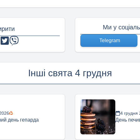
Ми у соціал
рити
Telegram
Інші свята 4 грудня
 2026
4 грудня
ий день гепарда
День печи