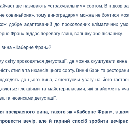
йчастіше називають «страхувальним» сортом. Він дозріва
не совиньйона», тому виноградарям можна не боятися мож
кож добре адаптований до прохолодних кліматичних умо
берне Фран» віддає перевагу глині, вапняку або пісчанику.
ь вина «Каберне Фран»?
у світу проводяться дегустації, де можна скуштувати вина рі
ність стилів та нюансів цього сорту. Винні бари та ресторан
підходять до цього вина, акцентуючи увагу на його гастро
жуються лекціями та майстер-класами, які знайомлять учасн
а та нюансами дегустації.
ня прекрасного вина, такого як «Каберне Фран», з до
провести вечір, але й гарний спосіб зробити вечірн