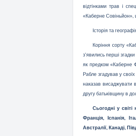
відтінками трав і спе
«Каберне Совіньйон», щ
Історія та географ
Коріння сорту «Ка
з’явились перші згадки 
як предком «Каберне Ф
Рабле згадував у своїх
наказав висаджувати в
другу батьківщину в до
Сьогодні у світі
Франція, Іспанія, І
Австралії, Канаді, Пів