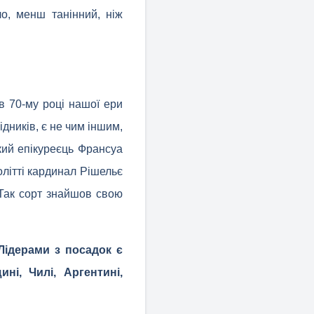
ло, менш танінний, ніж
в 70-му році нашої ери
ідників, є не чим іншим,
кий епікуреєць Франсуа
олітті кардинал Рішельє
 Так сорт знайшов свою
 Лідерами з посадок є
ні, Чилі, Аргентині,