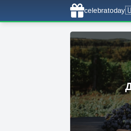

celebratoday
Д