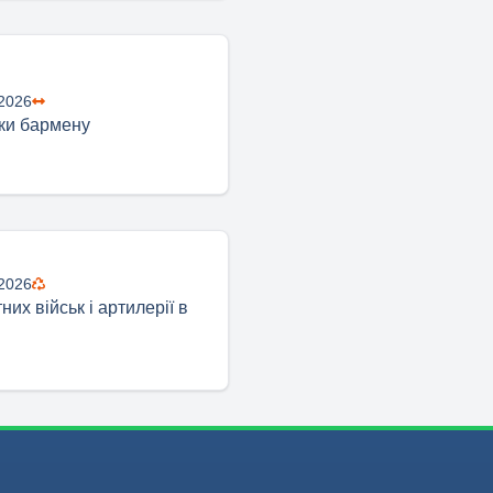
 2026
ки бармену
 2026
них військ і артилерії в