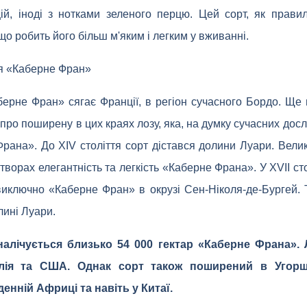
цій, іноді з нотками зеленого перцю. Цей сорт, як прави
о робить його більш м'яким і легким у вживанні.
ія «Каберне Фран»
берне Фран» сягає Франції, в регіон сучасного Бордо. Ще 
про поширену в цих краях лозу, яка, на думку сучасних досл
рана». До XIV століття сорт дістався долини Луари. Вели
 творах елегантність та легкість «Каберне Франа». У XVII ст
иключно «Каберне Фран» в окрузі Сен-Ніколя-де-Бургей.
лині Луари.
 налічується близько 54 000 гектар «Каберне Франа».
талія та США. Однак сорт також поширений в Угорщи
денній Африці та навіть у Китаї.