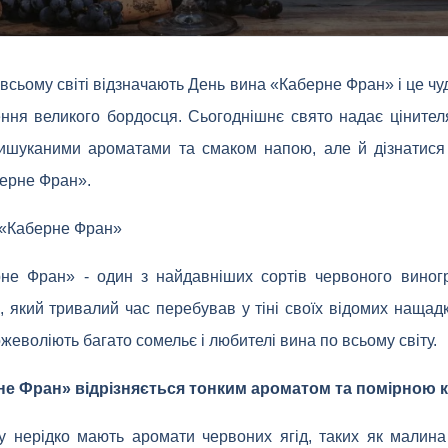
 всьому світі відзначають День вина «Каберне Фран» і це ч
ння великого бордосця. Сьогоднішнє свято надає ціните
вишуканими ароматами та смаком напою, але й дізнатися 
берне Фран».
 «Каберне Фран»
рне Фран» - один з найдавніших сортів червоного виногр
який тривалий час перебував у тіні своїх відомих нащадкі
ожеволіють багато сомельє і любителі вина по всьому світу.
е Фран» відрізняється тонким ароматом та помірною к
у нерідко мають аромати червоних ягід, таких як малина