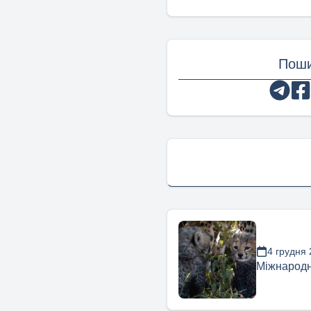
Поши
4 грудня
Міжнародн