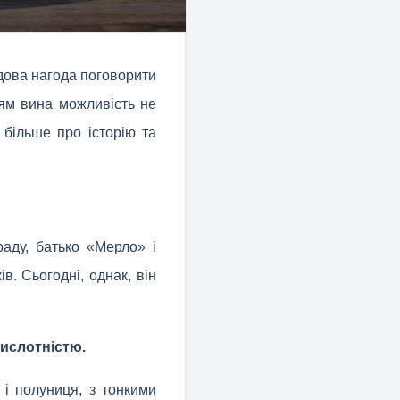
удова нагода поговорити
лям вина можливість не
більше про історію та
аду, батько «Мерло» і
в. Сьогодні, однак, він
ислотністю.
 і полуниця, з тонкими