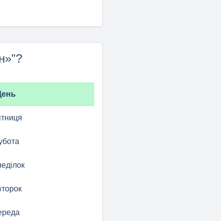
н»"?
День
ятниця
убота
еділок
второк
ереда