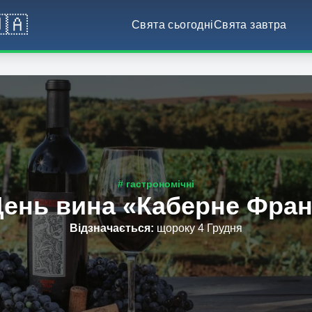
🇦
Свята сьогодні
Свята завтра
# гастрономічні
ень вина «Каберне Фра
Відзначається
:
щороку 4 Грудня