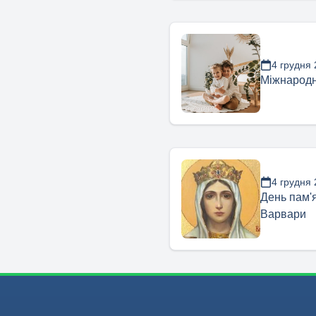
4 грудня
Міжнародн
4 грудня
День пам'я
Варвари