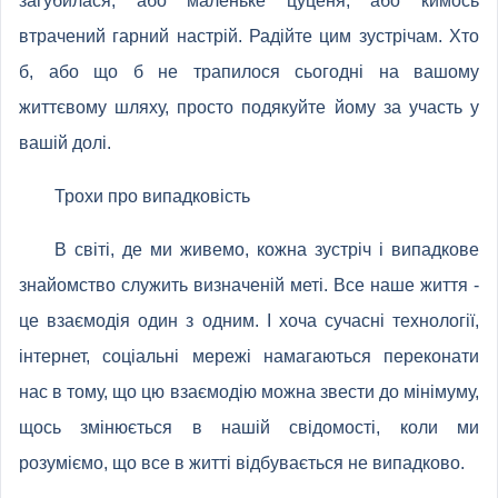
загубилася, або маленьке цуценя, або кимось
втрачений гарний настрій. Радійте цим зустрічам. Хто
б, або що б не трапилося сьогодні на вашому
життєвому шляху, просто подякуйте йому за участь у
вашій долі.
Трохи про випадковість
В світі, де ми живемо, кожна зустріч і випадкове
знайомство служить визначеній меті. Все наше життя -
це взаємодія один з одним. І хоча сучасні технології,
інтернет, соціальні мережі намагаються переконати
нас в тому, що цю взаємодію можна звести до мінімуму,
щось змінюється в нашій свідомості, коли ми
розуміємо, що все в житті відбувається не випадково.