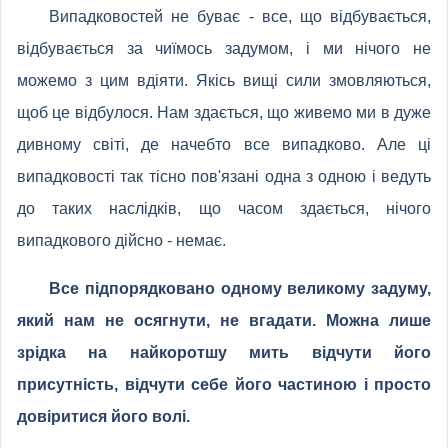
Випадковостей не буває - все, що відбувається,
відбувається за чиїмось задумом, і ми нічого не
можемо з цим вдіяти. Якісь вищі сили змовляються,
щоб це відбулося. Нам здається, що живемо ми в дуже
дивному світі, де начебто все випадково. Але ці
випадковості так тісно пов'язані одна з одною і ведуть
до таких наслідків, що часом здається, нічого
випадкового дійсно - немає.
Все підпорядковано одному великому задуму,
який нам не осягнути, не вгадати. Можна лише
зрідка на найкоротшу мить відчути його
присутність, відчути себе його частиною і просто
довіритися його волі.