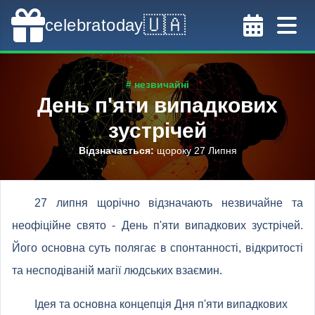
🇺🇦
celebratoday
# незвичайні
День п'яти випадкових
зустрічей
Відзначається
:
щороку 27 Липня
27 липня щорічно відзначають незвичайне та
неофіційне свято - День п'яти випадкових зустрічей.
Його основна суть полягає в спонтанності, відкритості
та несподіваній магії людських взаємин.
Ідея та основна концепція Дня п'яти випадкових