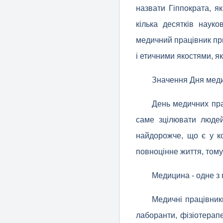
назвати Гіппократа, я
кілька десятків науко
медичний працівник при
і етичними якостями, я
Значення Дня мед
День медичних прац
саме зцілювати людей
найдорожче, що є у к
повноцінне життя, тому
Медицина - одне з
Медичні працівники
лаборанти, фізіотерапев