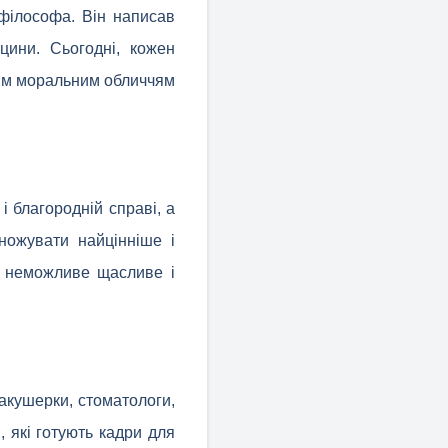
 філософа. Він написав
ицини. Сьогодні, кожен
оким моральним обличчям
і благородній справі, а
ножувати найцінніше і
о неможливе щасливе і
.
 акушерки, стоматологи,
и, які готують кадри для