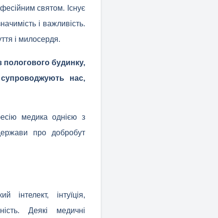
офесійним святом. Існує
начимість і важливість.
ття і милосердя.
з пологового будинку,
 супроводжують нас,
офесію медика однією з
держави про добробут
інтелект, інтуїція,
ьність. Деякі медичні