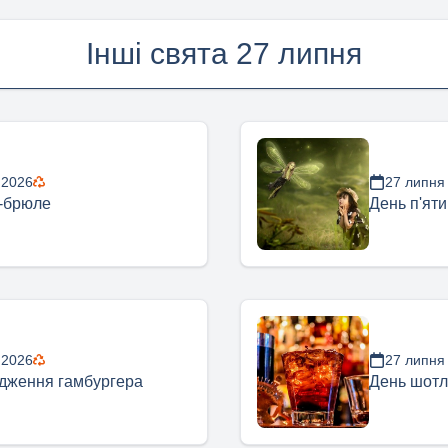
Інші свята 27 липня
 2026
27 липня
-брюле
День п'яти
 2026
27 липня
дження гамбургера
День шотла