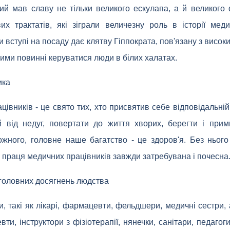
кий мав славу не тільки великого ескулапа, а й великого
вих трактатів, які зіграли величезну роль в історії мед
 вступі на посаду дає клятву Гіппократа, пов'язану з вис
кими повинні керуватися люди в білих халатах.
ика
івників - це свято тих, хто присвятив себе відповідальній 
 від недуг, повертати до життя хворих, берегти і прим
ожного, головне наше багатство - це здоров'я. Без ньог
 праця медичних працівників завжди затребувана і почесна
 головних досягнень людства
, такі як лікарі, фармацевти, фельдшери, медичні сестри,
ти, інструктори з фізіотерапії, нянечки, санітари, педагог