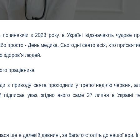
 починаючи з 2023 року, в Україні відзначають чудове п
бо просто - День медика. Сьогодні свято всіх, хто присвяти
ро здоров'я людей.
ого працівника
ди з приводу свята проходили у третю неділю червня, а
 підписав указ, згідно якого саме 27 липня в Україні т
я ще в далекій давнині, за багато століть до нашої ери. Ї