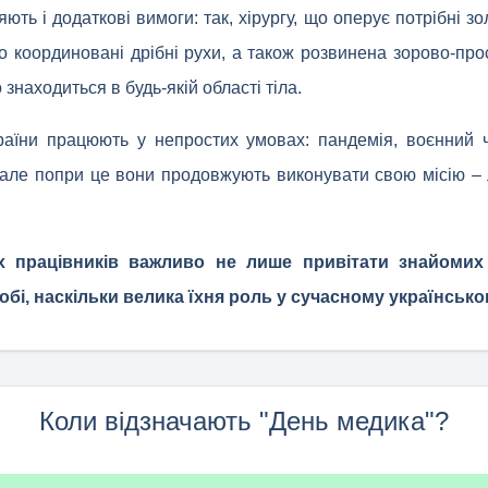
ють і додаткові вимоги: так, хірургу, що оперує потрібні зо
о координовані дрібні рухи, а також розвинена зорово-прос
 знаходиться в будь-якій області тіла.
раїни працюють у непростих умовах: пандемія, воєнний ч
але попри це вони продовжують виконувати свою місію – л
 працівників важливо не лише привітати знайомих 
собі, наскільки велика їхня роль у сучасному українсько
Коли відзначають "День медика"?