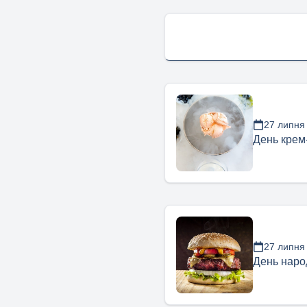
27 липня
День крем
27 липня
День наро