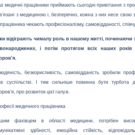
ші медичні працівники приймають сьогодні привітання з пр
ов'язані з медициною і, безперечно, кожна з них несе свою з
працівника чекають професіоналізму, самовідданості, співчу
ки відіграють чималу роль в нашому житті, починаючи 
онароджених, і потім протягом всіх наших років
оров'я.
людяність, безкорисливість, самовідданість зробили пр
в суспільстві. І тим сильніше повинна бути турбота 
ров'я, про розвиток цієї галузі.
рофесії медичного працівника
им фахівцем в області медицини, потрібен високий 
мунікативні здібності, емоційна стійкість, відповідал