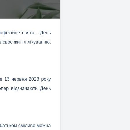
рофесійне свято - День
в своє життя лікуванню,
ле 13 червня 2023 року
епер відзначають День
ї батьком сміливо можна