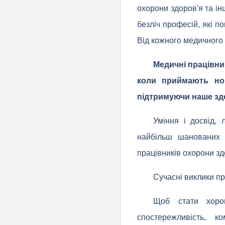
охорони здоров'я та ін
безліч професій, які п
Від кожного медичного 
Медичні працівни
коли приймають нов
підтримуючи наше зд
Уміння і досвід, 
найбільш шанованих 
працівників охорони здо
Сучасні виклики п
Щоб стати хорош
спостережливість, ко