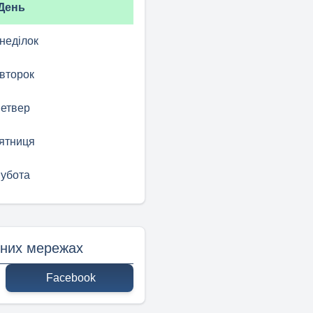
День
неділок
второк
етвер
ятниця
убота
ьних мережах
Facebook